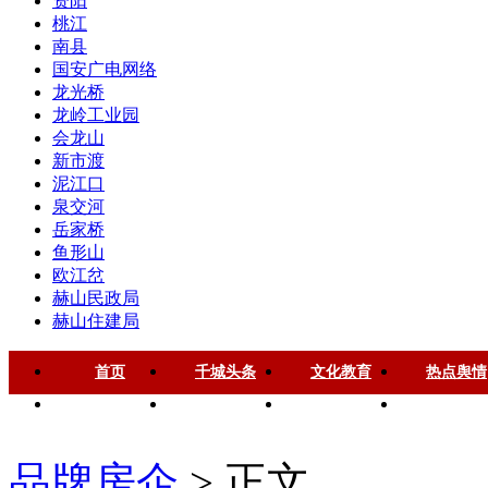
资阳
桃江
南县
国安广电网络
龙光桥
龙岭工业园
会龙山
新市渡
泥江口
泉交河
岳家桥
鱼形山
欧江岔
赫山民政局
赫山住建局
首页
千城头条
文化教育
热点舆情
华声慈善
名家风采
健康中国
品牌房企
品牌房企
> 正文