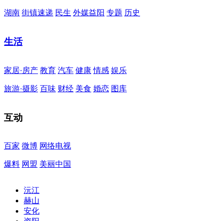
湖南
街镇速递
民生
外媒益阳
专题
历史
生活
家居·房产
教育
汽车
健康
情感
娱乐
旅游·摄影
百味
财经
美食
婚恋
图库
互动
百家
微博
网络电视
爆料
网盟
美丽中国
沅江
赫山
安化