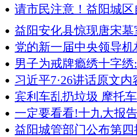
请市民注意！益阳城区
益阳安化县惊现唐宋墓
党的新一届中央领导机
男子为戒牌瘾绣十字绣:
习近平7·26讲话原文内
宾利车乱扔垃圾 摩托
一定要看看!十九大报告
益阳城管部门公布第四