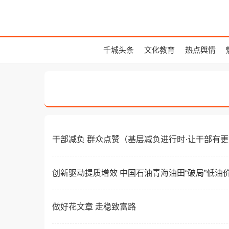
千城头条
文化教育
热点舆情
干部减负 群众点赞（基层减负进行时·让干部有
创新驱动提质增效 中国石油青海油田“破局”低油
做好花文章 走稳致富路