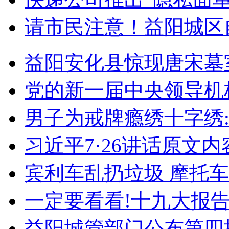
请市民注意！益阳城区
益阳安化县惊现唐宋墓
党的新一届中央领导机
男子为戒牌瘾绣十字绣:
习近平7·26讲话原文内
宾利车乱扔垃圾 摩托
一定要看看!十九大报告
益阳城管部门公布第四