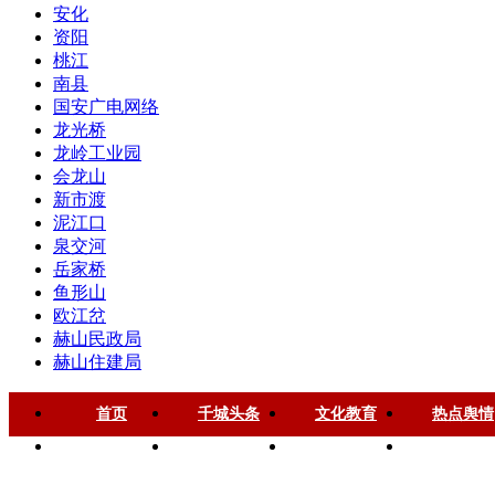
安化
资阳
桃江
南县
国安广电网络
龙光桥
龙岭工业园
会龙山
新市渡
泥江口
泉交河
岳家桥
鱼形山
欧江岔
赫山民政局
赫山住建局
首页
千城头条
文化教育
热点舆情
华声慈善
名家风采
健康中国
品牌房企