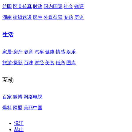
益阳
区县传真
时政
国内国际
社会
锐评
湖南
街镇速递
民生
外媒益阳
专题
历史
生活
家居·房产
教育
汽车
健康
情感
娱乐
旅游·摄影
百味
财经
美食
婚恋
图库
互动
百家
微博
网络电视
爆料
网盟
美丽中国
沅江
赫山