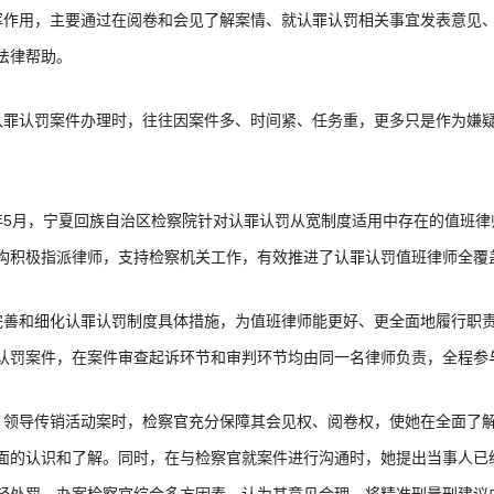
挥作用，主要通过在阅卷和会见了解案情、就认罪认罚相关事宜发表意见
法律帮助。
认罪认罚案件办理时，往往因案件多、时间紧、任务重，更多只是作为嫌
年5月，宁夏回族自治区检察院针对认罪认罚从宽制度适用中存在的值班律
构积极指派律师，支持检察机关工作，有效推进了认罪认罚值班律师全覆
完善和细化认罪认罚制度具体措施，为值班律师能更好、更全面地履行职
认罚案件，在案件审查起诉环节和审判环节均由同一名律师负责，全程参
、领导传销活动案时，检察官充分保障其会见权、阅卷权，使她在全面了
面的认识和了解。同时，在与检察官就案件进行沟通时，她提出当事人已