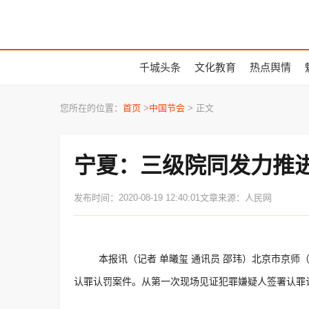
千城头条
文化教育
热点舆情
您所在的位置：
首页
>
中国节会
> 正文
宁夏：三级院同发力推
发布时间：2020-08-19 12:40:01
文章来源：人民网
本报讯（记者 单曦玺 通讯员 邵玮）北京市京
认罪认罚案件。从第一次现场见证犯罪嫌疑人签署认罪