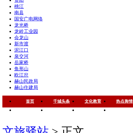
资阳
桃江
南县
国安广电网络
龙光桥
龙岭工业园
会龙山
新市渡
泥江口
泉交河
岳家桥
鱼形山
欧江岔
赫山民政局
赫山住建局
首页
千城头条
文化教育
热点舆情
华声慈善
名家风采
健康中国
品牌房企
文旅驿站
> 正文