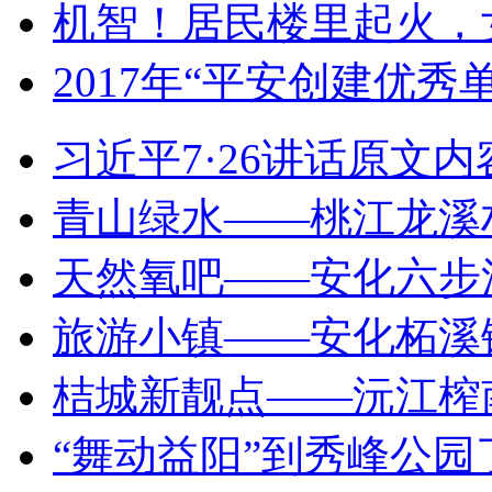
机智！居民楼里起火，
2017年“平安创建优秀
习近平7·26讲话原文内
青山绿水——桃江龙溪
天然氧吧——安化六步
旅游小镇——安化柘溪
桔城新靓点——沅江​榨
“舞动益阳”到秀峰公