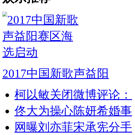
2017中国新歌声益阳
柯以敏关闭微博评论：
佟大为操心陈妍希婚事
网曝刘亦菲宋承宪分手