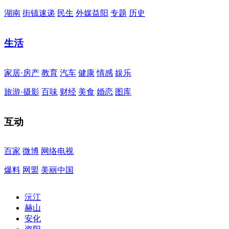
湖南
街镇速递
民生
外媒益阳
专题
历史
生活
家居·房产
教育
汽车
健康
情感
娱乐
旅游·摄影
百味
财经
美食
婚恋
图库
互动
百家
微博
网络电视
爆料
网盟
美丽中国
沅江
赫山
安化