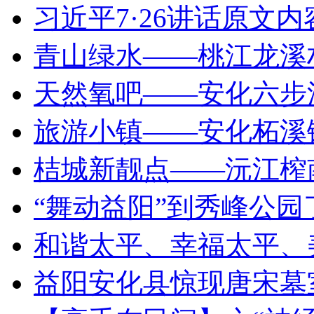
习近平7·26讲话原文内
青山绿水——桃江龙溪
天然氧吧——安化六步
旅游小镇——安化柘溪
桔城新靓点——沅江​榨
“舞动益阳”到秀峰公
和谐太平、幸福太平、
益阳安化县惊现唐宋墓