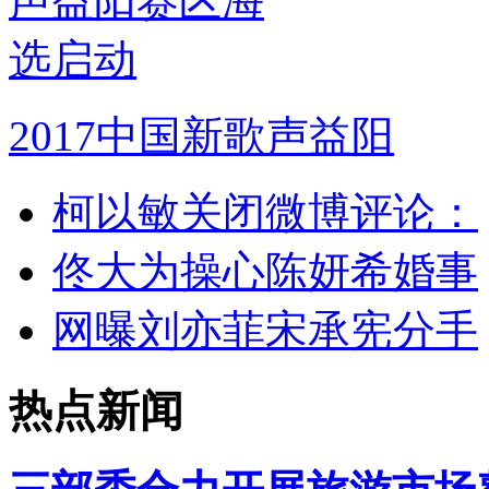
2017中国新歌声益阳
柯以敏关闭微博评论：
佟大为操心陈妍希婚事
网曝刘亦菲宋承宪分手
热点新闻