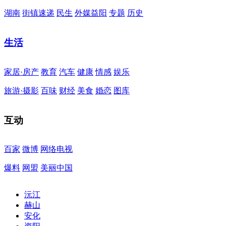
湖南
街镇速递
民生
外媒益阳
专题
历史
生活
家居·房产
教育
汽车
健康
情感
娱乐
旅游·摄影
百味
财经
美食
婚恋
图库
互动
百家
微博
网络电视
爆料
网盟
美丽中国
沅江
赫山
安化