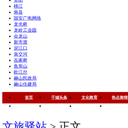
资阳
桃江
南县
国安广电网络
龙光桥
龙岭工业园
会龙山
新市渡
泥江口
泉交河
岳家桥
鱼形山
欧江岔
赫山民政局
赫山住建局
首页
千城头条
文化教育
热点舆情
华声慈善
名家风采
健康中国
品牌房企
文旅驿站
> 正文