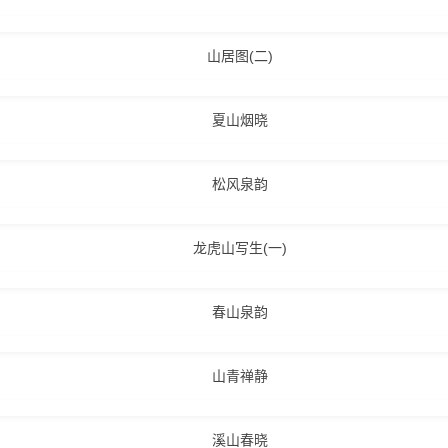
山居图(二)
夏山烟晓
松风泉韵
龙虎山写生(一)
春山泉韵
山青禅静
溪山春晓