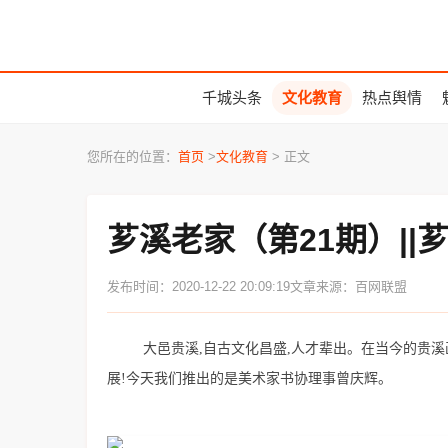
千城头条
文化教育
热点舆情
您所在的位置：
首页
>
文化教育
> 正文
芗溪老家（第21期）|
发布时间：2020-12-22 20:09:19
文章来源：百网联盟
大邑贵溪,自古文化昌盛,人才辈出。在当今的贵溪画
展!今天我们推出的是美术家书协理事曾庆辉。