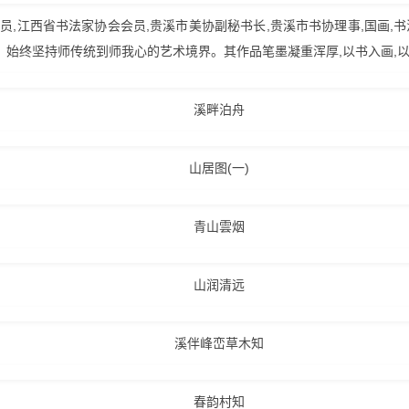
会会员,江西省书法家协会会员,贵溪市美协副秘书长,贵溪市书协理事,国画
源”。始终坚持师传统到师我心的艺术境界。其作品笔墨凝重浑厚,以书入画,以
溪畔泊舟
山居图(一)
青山雲烟
山润清远
溪伴峰峦草木知
春韵村知