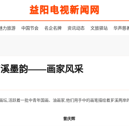
益阳电视新闻网
魅力旅游
中国节会
名企名牌
资讯动态
文旅驿站
华声慈
|芗溪墨韵——画家风采
坛,活跃着一批中青年国画、油画家,他们用手中的画笔描绘着芗溪两岸的
曾庆辉