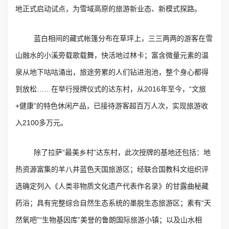
地正式启动试点，为雪域高原的旅游新业态、新模式探路。
蓝白相间的藏式帐篷分布在草坪上，三三两两的游客在雪
山融水的小溪旁载歌载舞，快活地过林卡；富含微量元素的温
泉从地下咕咕涌出，旅途劳累的人们钻进泡池，整个身心都得
到放松……在举行授牌仪式的达东村，从2016年至今，“文旅
+健康”的特色休闲产品，已接待游客超百万人次，实现旅游收
入2100多万元。
除了拉萨“最美乡村”达东村，此次授牌的基地还包括：地
热资源富集的羊八井蓝色天国旅游区；经联合国教科文组织评
选确定列入《人类非物质文化遗产代表作名录》的甘露曲秘藏
药浴；具有完整综合自然生态系统的墨脱生态旅游区；素有“天
然氧吧”“生物基因库”美誉的鲁朗国际旅游小镇；以及山水相