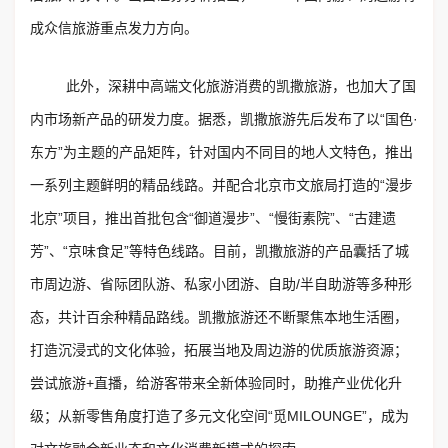
成众信旅游重点发力方向。
此外，深耕中高端文化旅游消费的凯撒旅游，也加大了国
内市场新产品的研发力度。据悉，凯撒旅游先后发布了以“国色·
东方”为主题的产品矩阵，针对国内不同目的地人文特色，推出
一系列主题鲜明的精品线路。并配合北京市文旅局打造的“漫步
北京”项目，推出首批包含“御道漫步”、“慢街素院”、“古建遗
芳”、“京味食足”等特色线路。目前，凯撒旅游的产品囊括了城
市周边游、省际团队游、私家小团游、自助/半自助游等多种形
态，共计百余种精品路线。凯撒旅游还不断聚焦本地生活圈，
打造沉浸式的文化体验，拓展当地及周边游的优质旅游资源；
尝试旅游+直播，给游客带来全新体验同时，助推产业优化升
级；从新零售角度打造了多元文化空间“觅MILOUNGE”，成为