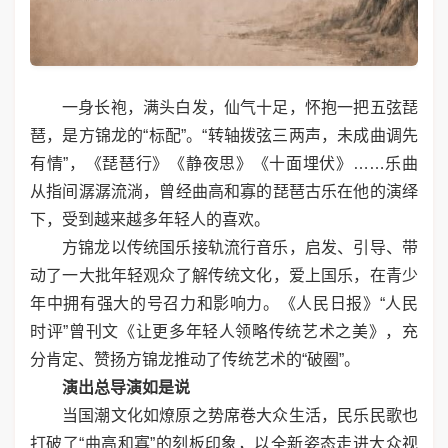
一身长袍，满头白发，仙气十足，怀抱一把五弦琵
琶，是方锦龙的“标配”。“转轴拨弦三两声，未成曲调先
有情”，《琵琶行》《静夜思》《十面埋伏》……乐曲
从指间潺潺流淌，曾经曲高和寡的琵琶古乐在他的演绎
下，受到越来越多年轻人的喜欢。
方锦龙以传统国乐接轨流行音乐，启发、引导、带
动了一大批年轻观众了解传统文化，爱上国乐，在青少
年中拥有强大的号召力和影响力。《人民日报》“人民
时评”曾刊文《让更多年轻人领略传统艺术之美》，充
分肯定、赞扬方锦龙推动了传统艺术的“破圈”。
演出总导演如是说
当国潮文化如燎原之势席卷大众生活，民乐民歌也
打破了“曲高和寡”的刻板印象，以全新姿态走进大众视