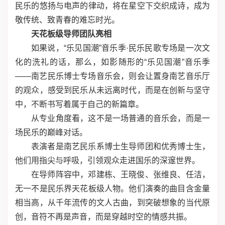
民乐的悠扬与电声的律动，将在星空下交织成诗，成为
敬传统、致青春的难忘时光。
天花板级导师团队亮相
如果说，“乐见国潮”音乐季·民乐民歌专场是一次文
化的洗礼的话，那么，如影随形的“乐见国潮”音乐季
——南艺民乐博士专场音乐会，则会让置身南艺音乐厅
的观众，感受到民乐从未远离时代，而是在创新与坚守
中，不断书写着属于自己的新篇章。
从专业角度看，这不是一场普通的音乐会，而是一
场民乐的巅峰对话。
表演者是南艺民乐系博士生导师团和优秀博士生，
他们用指尖与呼吸，引领观众走进国乐的深邃世界。
在导师阵容中，邓建栋、王晓俊、张维良、任洁，
无一不是民乐界天花板级人物。他们演奏的曲目含金量
相当高，从千年流传的文人古曲，到突破想象的当代原
创，音符不再是声音，而是穿越时空的情感共振。