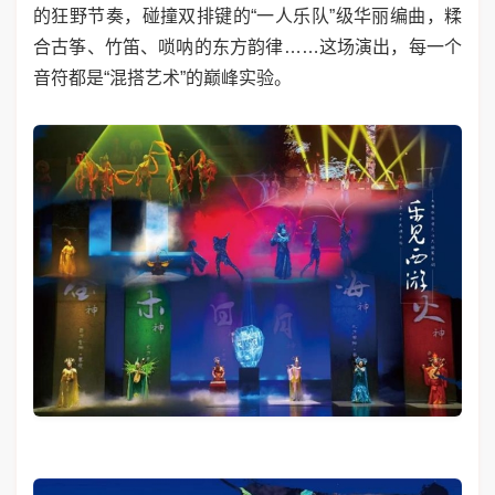
的狂野节奏，碰撞双排键的“一人乐队”级华丽编曲，糅
合古筝、竹笛、唢呐的东方韵律……这场演出，每一个
音符都是“混搭艺术”的巅峰实验。