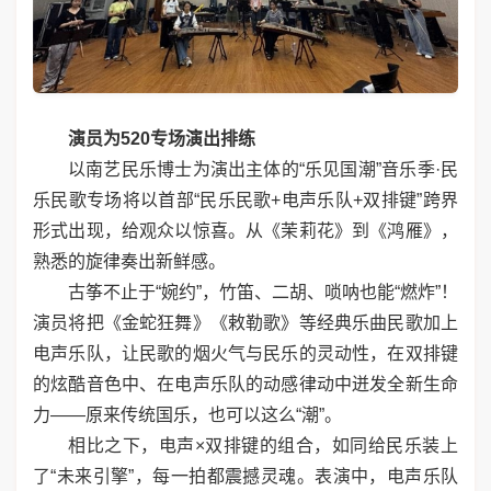
演员为520专场演出排练
以南艺民乐博士为演出主体的“乐见国潮”音乐季·民
乐民歌专场将以首部“民乐民歌+电声乐队+双排键”跨界
形式出现，给观众以惊喜。从《茉莉花》到《鸿雁》，
熟悉的旋律奏出新鲜感。
古筝不止于“婉约”，竹笛、二胡、唢呐也能“燃炸”！
演员将把《金蛇狂舞》《敕勒歌》等经典乐曲民歌加上
电声乐队，让民歌的烟火气与民乐的灵动性，在双排键
的炫酷音色中、在电声乐队的动感律动中迸发全新生命
力——原来传统国乐，也可以这么“潮”。
相比之下，电声×双排键的组合，如同给民乐装上
了“未来引擎”，每一拍都震撼灵魂。表演中，电声乐队