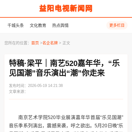
益阳电视新闻网
千城头条
文化教育
热点舆情
更多栏目
您所在的位置：
首页
>
名企名牌
> 正文
特稿·梁平｜南艺520嘉年华，“乐
见国潮”音乐演出“潮”你走来
发布时间：2026-05-19 14:21:38
文章来源：
南京艺术学院520毕业展演嘉年华首届“乐见国潮”
音乐季系列演出，震撼来袭，呼之欲出。5月20日晚“乐