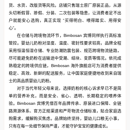
货、水货、改版货等风险。店铺只售瑞士原厂原装正品，从源
头切断假冒、掺假、分装、二次包装等隐患，让消费者足不出
户就能安心选购，真正实现 “买得明白、喂得踏实、用得安
心”。
在仓储与跨境物流环节，Bimbosan 宾博同样执行高标准
管控。婴幼儿奶粉对湿度、温度、密封性要求较高，品牌全程
采用恒温恒湿仓储、专业防潮防震包装、规范跨境物流链路，
尽可能避免奶粉在运输途中受潮、结块、变质等情况。依托成
熟稳定的跨境供应链，Bimbosan 海外旗舰店可为消费者提供
稳定、高效、新鲜的配送服务，让中国家庭便捷地收到来自瑞
士的高品质婴幼儿奶粉。
对于当代年轻父母来说，选择奶粉的核心诉求早已不是简
单的营养补充，而是安全、省心、透明、长期稳定的喂养体
验。Bimbosan 宾博凭借百年品牌传承、原装进口保障、全链
路溯源体系、官方正规渠道和严苛物流仓储标准，贴合家庭选
购需求，缓解购买焦虑。品牌始终坚持，婴幼儿口粮无小事，
只有在每一处细节保持严谨，才能守护宝宝的健康成长。