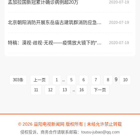
孟加拉国新冠累计确诊病例超20万
2020-07-19
北京朝阳消防开展东岳庙古建筑群消防应急救援演练
2020-07-19
特稿：漠视·歧视·无视——疫情放大镜下的“美式人权”
2020-07-19
..
9
303条
上一页
1
5
6
7
8
10
..
11
12
13
16
下一页
© 2026 益阳电视新闻网 版权所有 | 未经允许禁止转载
侵权投诉、商务合作请联系邮箱：tousu-jubao@qq.com